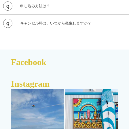
ご予約お申し込み、お問い合わせは、お電話または下記予約
申し込み方法は？
フォームより承っております。
【電話番号】0799-24-4455
【受付時間】08:00 ～ 22:00
キャンセル料は、いつから発生しますか？
体験前日は50%、当日は100%キャンセル料を頂戴します。
ご予約フォームへ
キャンセルされる場合2日前までに、ご予約メールに返信ま
たはお電話にて、ご連絡下さい。
キャンセル料は指定の口座に、後日お振込みいただきます。
Facebook
Instagram