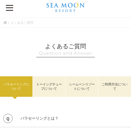
よくあるご質問
よくあるご質問
Question and Answer
パラセーリングに
トーイングチュー
シームーンリゾー
ご利用方法につい
ついて
ブについて
トについて
て
パラセーリングとは？
パラセーリングとは、パラシュートをボートなどで引っ張っ
てもらい、海の上の上空へ舞い上がる、言わば海の上の空中
散歩で、世界中で最も気軽で安全なマリンスポーツとして多