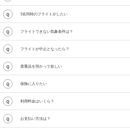
が、2名または3名でのフライトに限りご利用いただけます。
詳しくは、一般社団法人淡路島レジャー振興協会（シームー
※1フライトは基本2名様となりますので、ご要望にお答えで
ンリゾート）までお問い合わせ（0799-24-4455）ください。
きない場合もございます。
3名同時のフライトがしたい
パラセーリングは、最大3名様までのフライトとなります。
3名様の合計体重がおよそ200kg以内であれば、3名様同時の
フライト出来ない気象条件は以下の通りです。
フライトが可能となります。 なお、船長の判断で3名様での
・風速が秒速10メートルを超えている、または超えると予想
フライトをお断りする場合がございます。
フライトできない気象条件は？
される時
・雨天時
・波が高い時
・天候の悪化が予想される時
フライトが中止となったら？
悪天候が予想されるなど、ご予約頂いた日にフライト出来な
但し、フライト可能条件を満たしていても、危険と判断した
いと判断した場合、事前にご連絡いたします。 なお、キャ
場合は中止させて頂きます。
ンセル料金等もかかりません。
貴重品を預かって欲しい
貴重品、カメラ機器等のお持込みは、自己管理・自己責任に
おいてお願いします。 万が一、紛失・盗難・水没等の事故
が発生しても一切責任は負いません。
保険に入りたい
パラセーリングご利用料金には保険料が含まれております。
利用料金はいくら？
1フライトお一人様につき9,500円となります。但し、小学生
以下は1フライトお一人様につき6,500円です。
お支払い方法は？
ご精算はシームーンリゾート受付にて頂戴いたします。