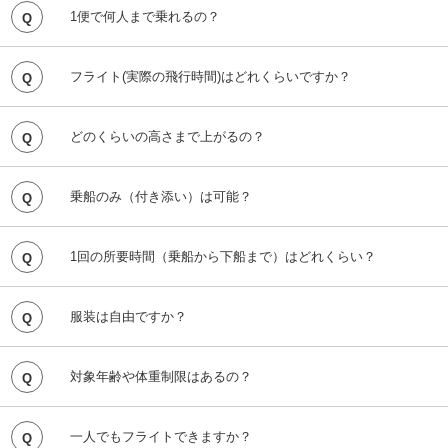
くの方が楽しんでいます。
1便で何人まで乗れるの？
1便あたり最大12名様、6フライトまでです。
フライト(実際の飛行時間)はどれくらいですか？
1フライトにつき、10分程度のフライト時間となります。
どのくらいの高さまで上がるの？
最大でおよそ海面から50メートルまで上昇可能です。 ※気
象条件等により上昇できる高さは異なります。
乗船のみ（付き添い）は可能？
パラセーリングを体験されないご同行のみのお客様は、1名
様につき、2,000円となりますが可能です。 但し、フライト
を希望されるお客様を優先しますので、ご同行できない場合
もございます。
1回の所要時間（乗船から下船まで）はどれくらい？
フライト数によって異なりますが、20分から1時間30分程度
となります。
服装は自由ですか？
普段着のままでも結構です。但し、スカートでのご利用はお
フライト前に同意書へのご署名して頂けた方で、以下の条件
断りしております。 なお、やむを得ず海に着水する場合も
を満たせばご利用可能です。
ありますので、念のため、濡れても大丈夫な服装でのご利用
【対象年齢】 3歳から80歳
を推奨しています。
対象年齢や体重制限はあるの？
【体重制限】 120kgまで
なお、船長の判断でフライトをお断りする場合がございま
す。また、同意書にご署名いただけない方はフライトをお断
一人でもフライトできますか？
体重80kg未満の方は、お一人様でのフライトは出来ません
りします。